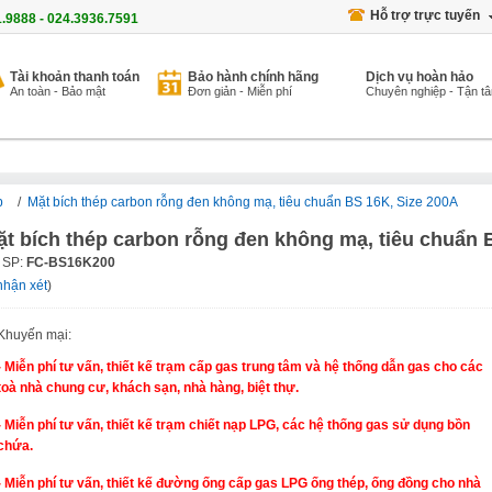
Hỗ trợ trực tuyến
1.9888 - 024.3936.7591
Tài khoản thanh toán
Bảo hành chính hãng
Dịch vụ hoàn hảo
An toàn - Bảo mật
Đơn giản - Miễn phí
Chuyên nghiệp - Tận t
p
/
Mặt bích thép carbon rỗng đen không mạ, tiêu chuẩn BS 16K, Size 200A
ặt bích thép carbon rỗng đen không mạ, tiêu chuẩn 
 SP:
FC-BS16K200
nhận xét
)
Khuyến mại:
- Miễn phí tư vấn, thiết kế trạm cấp gas trung tâm và hệ thống dẫn gas cho các
toà nhà chung cư, khách sạn, nhà hàng, biệt thự.
- Miễn phí tư vấn, thiết kế trạm chiết nạp LPG, các hệ thống gas sử dụng bồn
chứa.
- Miễn phí tư vấn, thiết kế đường ống cấp gas LPG ống thép, ống đồng cho nhà