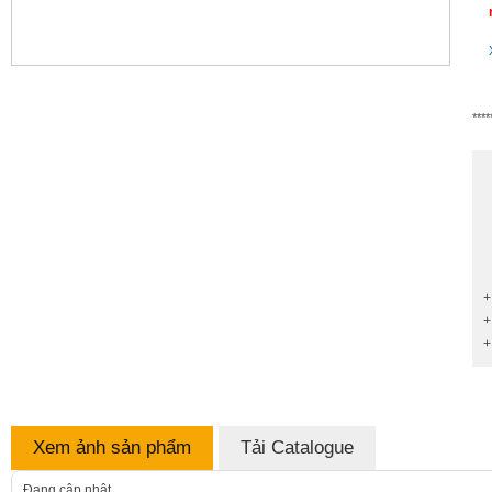
****
+
+
+
Xem ảnh sản phẩm
Tải Catalogue
Đang cập nhật...