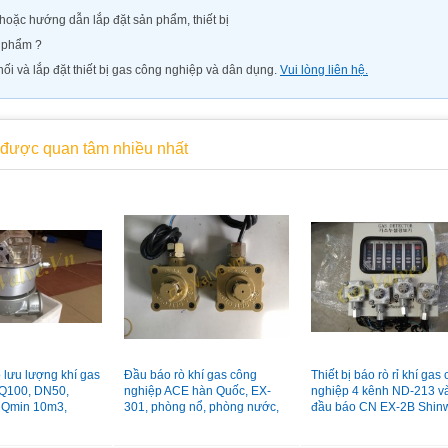
oặc hướng dẫn lắp đặt sản phẩm, thiết bị
n phẩm ?
ối và lắp đặt thiết bị gas công nghiệp và dân dụng.
Vui lòng liên hệ.
được quan tâm nhiều nhất
 lưu lượng khí gas
Đầu báo rò khí gas công
Thiết bị báo rò rỉ khí gas
Q100, DN50,
nghiệp ACE hàn Quốc, EX-
nghiệp 4 kênh ND-213 v
 Qmin 10m3,
301, phòng nổ, phòng nước,
đầu báo CN EX-2B Shin
m3
vỏ hợp kim
Hàn Quốc