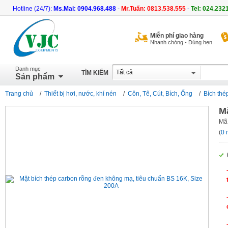
Hotline (24/7):
Ms.Mai: 0904.968.488
-
Mr.Tuấn: 0813.538.555
-
Tel: 024.232
Miễn phí giao hàng
Nhanh chóng - Đúng hẹn
Danh mục
TÌM KIẾM
Sản phẩm
Trang chủ
/
Thiết bị hơi, nước, khí nén
/
Côn, Tê, Cút, Bích, Ống
/
Bích thé
M
Mã
(
0 