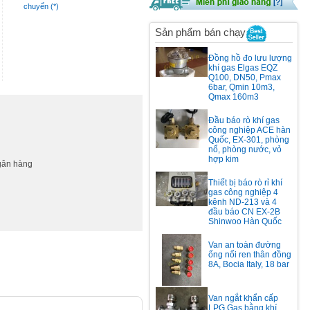
chuyển (*)
Sản phẩm bán chạy
Đồng hồ đo lưu lượng
khí gas Elgas EQZ
Q100, DN50, Pmax
6bar, Qmin 10m3,
Qmax 160m3
Đầu báo rò khí gas
công nghiệp ACE hàn
Quốc, EX-301, phòng
nổ, phòng nước, vỏ
hợp kim
ngân hàng
Thiết bị báo rò rỉ khí
gas công nghiệp 4
kênh ND-213 và 4
đầu báo CN EX-2B
Shinwoo Hàn Quốc
Van an toàn đường
ống nối ren thân đồng
8A, Bocia Italy, 18 bar
Van ngắt khẩn cấp
LPG Gas bằng khí