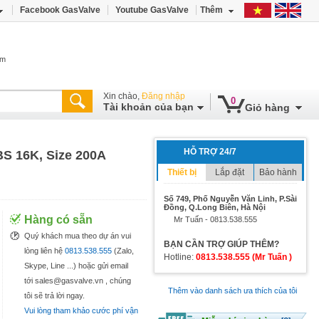
Facebook GasValve
Youtube GasValve
Thêm
âm
Xin chào,
Đăng nhập
0
Tài khoản của bạn
Giỏ hàng
HỖ TRỢ 24/7
BS 16K, Size 200A
Thiết bị
Lắp đặt
Bảo hành
Số 749, Phố Nguyễn Văn Linh, P.Sài
Đồng, Q.Long Biên, Hà Nội
Hàng có sẵn
Mr Tuấn - 0813.538.555
Quý khách mua theo dự án vui
BẠN CẦN TRỢ GIÚP THÊM?
lòng liên hệ
0813.538.555
(Zalo,
Hotline:
0813.538.555 (Mr Tuấn )
Skype, Line ...) hoặc gửi email
tới sales@gasvalve.vn , chúng
Thêm vào danh sách ưa thích của tôi
tôi sẽ trả lời ngay.
Vui lòng tham khảo cước phí vận