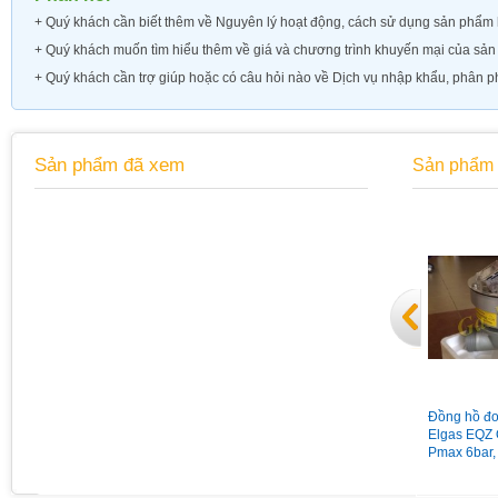
+ Quý khách cần biết thêm về
Nguyên lý hoạt động, cách sử dụng sản phẩm h
+ Quý khách muốn tìm hiểu thêm về
giá và chương trình khuyến mại của sả
+ Quý khách cần trợ giúp hoặc có câu hỏi nào về Dịch vụ nhập khẩu, phân ph
Sản phẩm đã xem
Sản phẩm 
Đồng hồ áp suất chân sau có
Van giảm áp gas Madas
Đồng hồ đo
vành mặt 63 có dầu 15Kg
MG/2MCS DN65 nối bích
Elgas EQZ 
Pmax = 1bar
Pmax 6bar,
Qmax 160